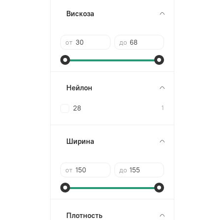
Вискоза
от
до
Нейлон
28
1
Ширина
от
до
Плотность