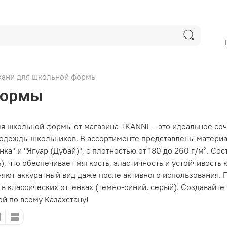
кани для школьной формы
формы
ля школьной формы от магазина TKANNI — это идеальное соч
одежды школьников. В ассортименте представлены материал
нка" и "Ягуар (Дубай)", с плотностью от 180 до 260 г/м². Со
), что обеспечивает мягкость, эластичность и устойчивость к
няют аккуратный вид даже после активного использования. 
 в классических оттенках (темно-синий, серый). Создавайт
ой по всему Казахстану!