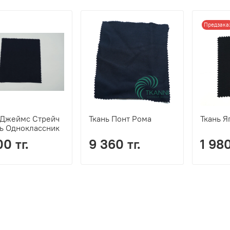
Предзака
 Джеймс Стрейч
Ткань Понт Рома
Ткань Я
ь Одноклассник
0 тг.
9 360 тг.
1 980