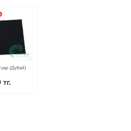
з
гуар (Дубай)
 тг.