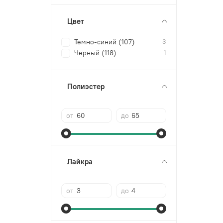
Цвет
Темно-синий (107)
3
Черный (118)
1
Полиэстер
от
до
Лайкра
от
до