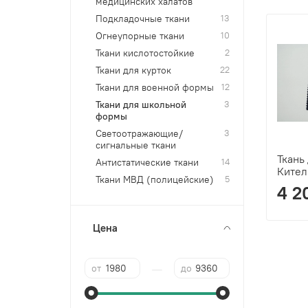
медицинских халатов
Подкладочные ткани
13
Огнеупорные ткани
10
Ткани кислотостойкие
2
Ткани для курток
22
Ткани для военной формы
12
Ткани для школьной
3
формы
Светоотражающие/
3
сигнальные ткани
Ткань
Антистатические ткани
14
Кител
Ткани МВД (полицейские)
5
4 20
Цена
—
от
до