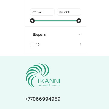
от
до
Шерсть
10
1
+77066994959