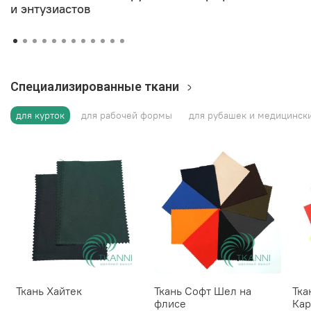
и энтузиастов
Специализированные ткани
для курток
для рабочей формы
для рубашек и медицински
Ткань Хайтек
Ткань Софт Шел на
Тка
флисе
Кар