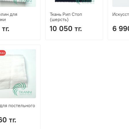
лин для
Ткань Рип Стоп
Искусс
вки
(шерсть)
тг.
10 050 тг.
6 990
каз
 для постельного
60 тг.