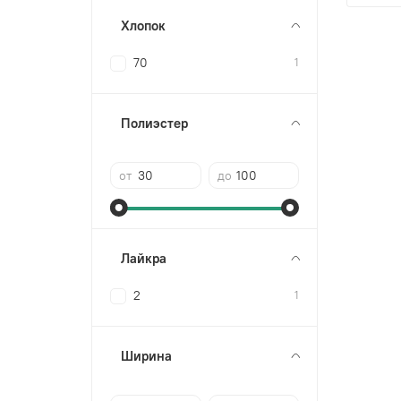
Хлопок
70
1
Полиэстер
от
до
Лайкра
2
1
Ширина