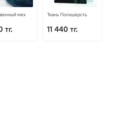
твенный мех
Ткань Полишерсть
 тг.
11 440 тг.