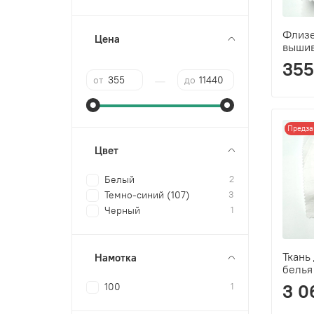
Флизе
Цена
выши
355 
—
от
до
Предза
Цвет
Белый
2
Темно-синий (107)
3
Черный
1
Ткань
Намотка
белья
100
1
3 0