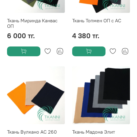
Ткань Миринда Канвас
Ткань Топмен ОП с АС
ОП
6 000 тг.
4 380 тг.
Ткань Вулкано АС 260
Ткань Мадона Элит