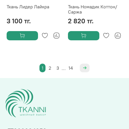
Ткань Лидер Лайкра
Ткань Номадик Коттон/
Саржа
3 100 тг.
2 820 тг.
1
2
3
14
…