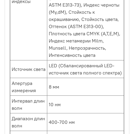
индексы
ASTM E313-73), Индекс черноты
(My,dM), Стойкость к
окрашиванию, Стойкость цвета,
Оттенок (ASTM E313-00),
Плотность цвета CMYK (A,T,E,M),
Индекс метамерии Milm,
Munsell, Непрозрачность,
Интенсивность цвета
LED (Сбалансированный LED-
Источник света
источник света полного спектра)
Апертура
8 мм
измерения
Интервал длин
10 нм
волн
Диапазон длин
400-700 нм
волн