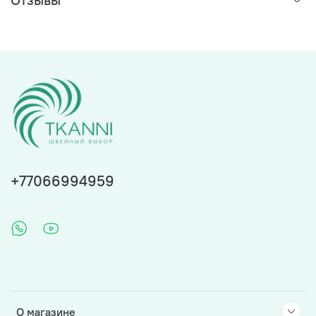
+77066994959
О магазине