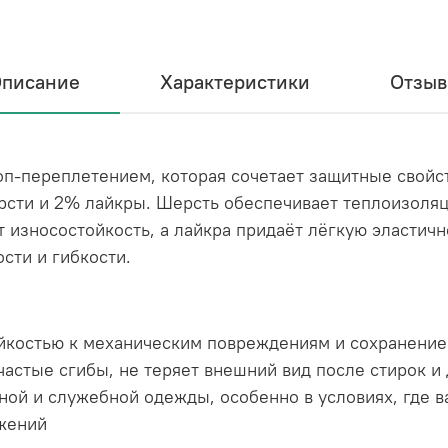
писание
Характеристики
Отзы
оп-переплетением, которая сочетает защитные свойс
рсти и 2% лайкры. Шерсть обеспечивает теплоизоля
износостойкость, а лайкра придаёт лёгкую эластично
сти и гибкости.
ойкостью к механическим повреждениям и сохранени
астые сгибы, не теряет внешний вид после стирок и 
ой и служебной одежды, особенно в условиях, где 
ижений