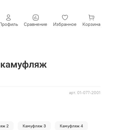
Профиль
Сравнение
Избранное
Корзина
а камуфляж
арт.
01-077-2001
яж 2
Камуфляж 3
Камуфляж 4